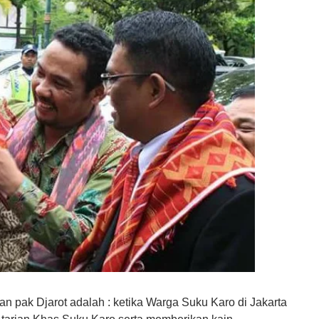
an p
ak Djarot
adalah : ketika Warga Suku Karo di Jakarta