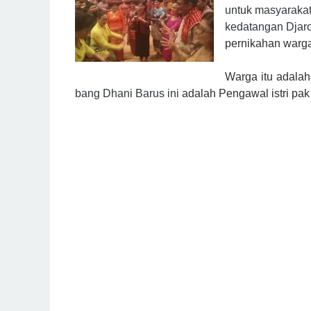
untuk masyarakat
kedatangan Djaro
pernikahan warga 
W
arga itu adala
bang Dhani Barus ini
adalah
Pengawal istri pak