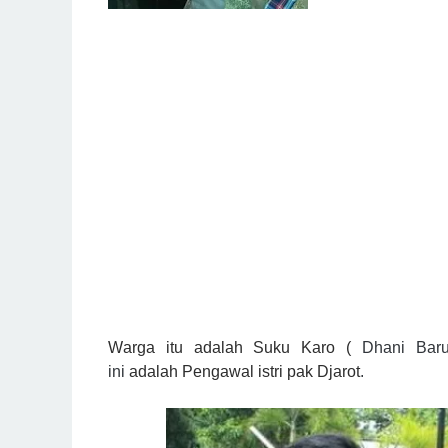
W
arga itu adalah Suku Karo (
Dhani Baru
ini
adalah
Pengawal istri pak Djarot
.