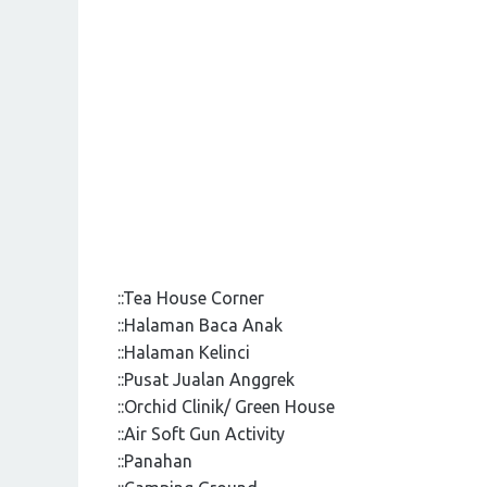
::Tea House Corner
::Halaman Baca Anak
::Halaman Kelinci
::Pusat Jualan Anggrek
::Orchid Clinik/ Green House
::Air Soft Gun Activity
::Panahan