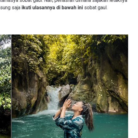
u tamasya sobat gaul. Nah, penasran dimana sajakah letaknya
gsung saja
ikuti ulasannya di bawah ini
sobat gaul.