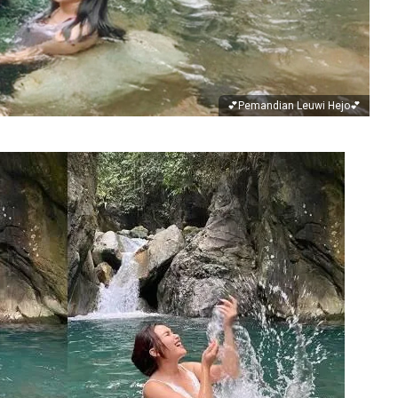
💕Pemandian Leuwi Hejo
💕