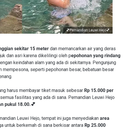
💕Pemandian Leuwi Hejo
💕
nggian sekitar 15 meter
dan memancarkan air yang deras
uk dan asri karena dikelilingi oleh p
epohonan yang rindang
engan keindahan alam yang ada di sekitarnya. Pengunjung
an mempesona, seperti pepohonan besar, bebatuan besar
renang.
ung harus membayar tiket masuk sebesar
Rp 15.000 per
 semua fasilitas yang ada di sana. Pemandian Leuwi Hejo
n pukul 18.00.💕
mandian Leuwi Hejo, tempat ini juga menyediakan
area
ga untuk berkemah di sana berkisar antara
Rp 25.000