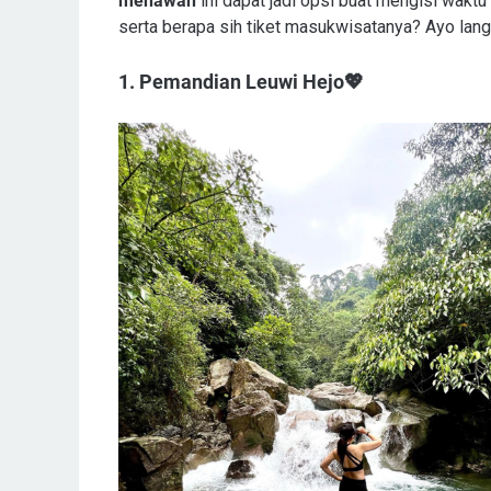
menawan
ini dapat jadi opsi buat mengisi wakt
serta berapa sih tiket masukwisatanya? Ayo lan
1. Pemandian Leuwi Hejo💖