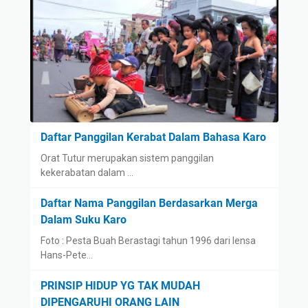
Daftar Panggilan Kerabat Dalam Bahasa Karo
Orat Tutur merupakan sistem panggilan
kekerabatan dalam …
Daftar Nama Panggilan Berdasarkan Merga
Dalam Suku Karo
Foto : Pesta Buah Berastagi tahun 1996 dari lensa
Hans-Pete…
PRINSIP HIDUP YG TAK MUDAH
DIPENGARUHI ORANG LAIN