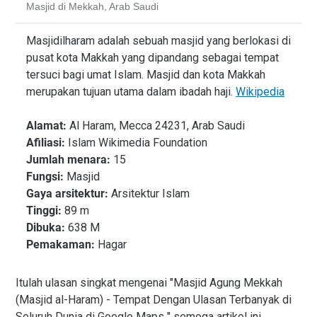
Masjid di Mekkah, Arab Saudi
Deskripsi
Masjidilharam adalah sebuah masjid yang berlokasi di
pusat kota Makkah yang dipandang sebagai tempat
tersuci bagi umat Islam. Masjid dan kota Makkah
merupakan tujuan utama dalam ibadah haji.
Wikipedia
Alamat:
Al Haram, Mecca 24231, Arab Saudi
Afiliasi:
Islam Wikimedia Foundation
Jumlah menara:
15
Fungsi:
Masjid
Gaya arsitektur:
Arsitektur Islam
Tinggi:
89 m
Dibuka:
638 M
Pemakaman:
Hagar
Itulah ulasan singkat mengenai "Masjid Agung Mekkah
(Masjid al-Haram) - Tempat Dengan Ulasan Terbanyak di
Seluruh Dunia di Google Maps " semoga artikel ini