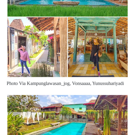
Photo Via Kampunglawasan_jog, Vonsaaaa, Yunussuhariyadi