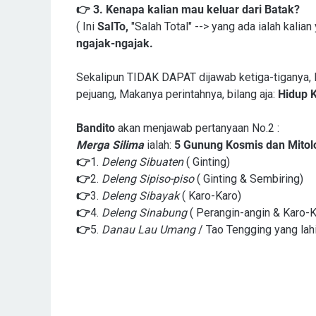
👉
3. Kenapa kalian mau keluar dari Batak?
( Ini
SalTo,
"Salah Total" --> yang ada ialah kalian
ngajak-ngajak.
Sekalipun TIDAK DAPAT dijawab ketiga-tiganya,
pejuang, Makanya perintahnya, bilang aja:
Hidup 
Bandito
akan menjawab pertanyaan No.2 :
Merga Silima
ialah:
5 Gunung Kosmis dan Mitol
👉
1.
Deleng Sibuaten
( Ginting)
👉
2.
Deleng Sipiso-piso
( Ginting & Sembiring)
👉
3.
Deleng Sibayak
( Karo-Karo)
👉
4.
Deleng Sinabung
( Perangin-angin & Karo-K
👉
5.
Danau Lau Umang
/ Tao Tengging yang lah