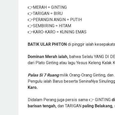
👉MERAH = GINTING
👉TARIGAN = BIRU
👉PERANGIN ANGIN = PUTIH
👉SEMBIRING = HITAM
👉KARO-KARO = KUNING EMAS
BATIK ULAR PHITON
di pinggir ialah kesepaka
Dominan Merah ialah,
bahwa Selalu YANG DI DEP
dari Plato Ginting atau lagu Yesus Keleng Kalak
Palas Si 7 Ruang
milik Orang-Orang Ginting, dan
Pengulu ialah Barus beserta SeninaNya Sinuling
Karo.
Didalam Perang juga persis sama 👉 GINTING
d
barisan tengah,
dan TARIGAN
paling Belakang,