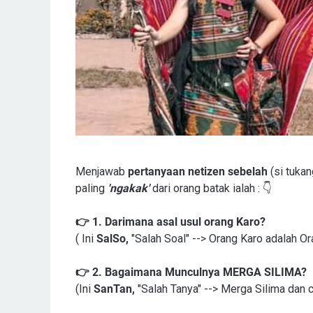
Menjawab
pertanyaan netizen
sebelah
(si tuka
paling
'ngakak'
dari orang batak ialah : 👇
👉 1. Darimana asal usul orang Karo?
( Ini
SalSo,
"Salah Soal" --> Orang Karo adalah Or
👉
2. Bagaimana Munculnya MERGA SILIMA?
(Ini
SanTan,
"Salah Tanya" --> Merga Silima dan