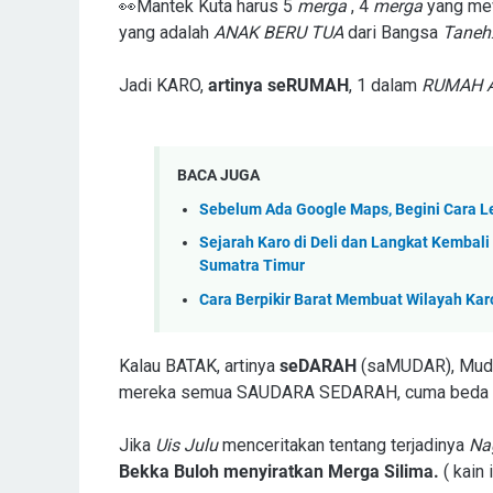
👀Mantek Kuta harus 5
merga
, 4
merga
yang mew
yang adalah
ANAK BERU TUA
dari Bangsa
Taneh
Jadi KARO,
artinya seRUMAH
, 1 dalam
RUMAH 
BACA JUGA
Sebelum Ada Google Maps, Begini Cara 
Sejarah Karo di Deli dan Langkat Kembal
Sumatra Timur
Cara Berpikir Barat Membuat Wilayah Ka
Kalau BATAK, artinya
seDARAH
(saMUDAR), Mudar
mereka semua SAUDARA SEDARAH, cuma beda di
Jika
Uis Julu
menceritakan tentang terjadinya
Na
Bekka Buloh menyiratkan Merga Silima.
( kain 