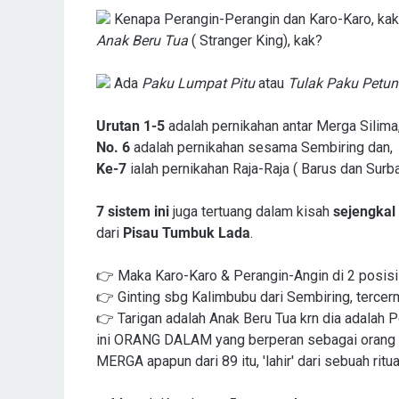
Kenapa Perangin-Perangin dan Karo-Karo, kak B
Anak Beru Tua
( Stranger King), kak?
Ada
Paku Lumpat Pitu
atau
Tulak Paku Petun
Urutan 1-5
adalah pernikahan antar Merga Silima,
No. 6
adalah pernikahan sesama Sembiring dan,
Ke-7
ialah pernikahan Raja-Raja ( Barus dan Sur
7 sistem ini
juga tertuang dalam kisah
sejengkal 
dari
Pisau Tumbuk Lada
.
👉 Maka Karo-Karo & Perangin-Angin di 2 posisi
👉 Ginting sbg Kalimbubu dari Sembiring, tercerm
👉 Tarigan adalah Anak Beru Tua krn dia adalah P
ini ORANG DALAM yang berperan sebagai orang lu
MERGA apapun dari 89 itu, 'lahir' dari sebuah ritua