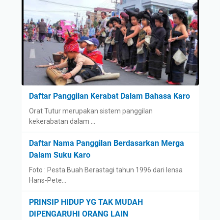
Daftar Panggilan Kerabat Dalam Bahasa Karo
Orat Tutur merupakan sistem panggilan
kekerabatan dalam …
Daftar Nama Panggilan Berdasarkan Merga
Dalam Suku Karo
Foto : Pesta Buah Berastagi tahun 1996 dari lensa
Hans-Pete…
PRINSIP HIDUP YG TAK MUDAH
DIPENGARUHI ORANG LAIN