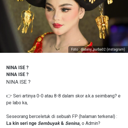
Foto : @dasy_purba02 (instagram)
NINA ISE ?
NINA ISE ?
NINA ISE ?
👉 Seri artinya 0-0 atau 8-8 dalam skor a.k.a seimbang? e
pe labo ka,
Seseorang berceletuk di sebuah FP (halaman terkenal) :
La kin seri nge
Sembuyak
&
Senina
,
o Admin?