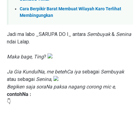
Cara Berpikir Barat Membuat Wilayah Karo Terlihat
Membingungkan
Jadi ma labo _SARUPA DO I_ antara
Sembuyak
&
Senina
ndai Lalap.
Maka bage, Ting
?
Ja Gia KundulNa, me betehCa iya
sebagai
Sembuyak
atau sebagai
Senina
,
Begiken saja soraNa paksa nagang corong mic e
,
contohNa :
👇