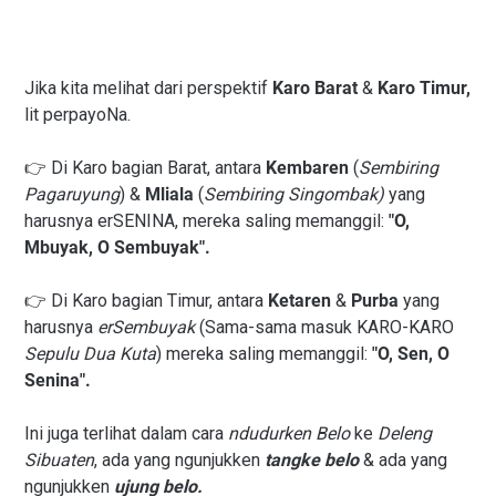
Jika kita melihat dari perspektif
Karo Barat
&
Karo Timur,
lit perpayoNa.
👉 Di Karo bagian Barat, antara
Kembaren
(
Sembiring
Pagaruyung
) &
Mliala
(
Sembiring Singombak)
yang
harusnya erSENINA, mereka saling memanggil:
"O,
Mbuyak, O Sembuyak".
👉 Di Karo bagian Timur, antara
Ketaren
&
Purba
yang
harusnya
erSembuyak
(Sama-sama masuk KARO-KARO
Sepulu Dua Kuta
) mereka saling memanggil:
"O, Sen, O
Senina".
Ini juga terlihat dalam cara
ndudurken Belo
ke
Deleng
Sibuaten
, ada yang ngunjukken
tangke belo
& ada yang
ngunjukken
ujung belo.