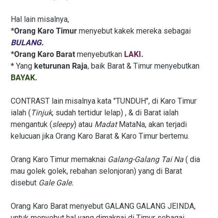
Hal lain misalnya,
*Orang Karo Timur
menyebut kakek mereka sebagai
BULANG.
*Orang Karo Barat
menyebutkan
LAKI.
* Yang
keturunan Raja
, baik Barat & Timur menyebutkan
BAYAK.
CONTRAST lain misalnya kata "TUNDUH", di Karo Timur
ialah (
Tinjuk
, sudah tertidur lelap) , & di Barat ialah
mengantuk (
sleepy
) atau
Madat
MataNa, akan terjadi
kelucuan jika Orang Karo Barat & Karo Timur bertemu.
Orang Karo Timur memaknai
Galang-Galang Tai Na
( dia
mau golek golek, rebahan selonjoran) yang di Barat
disebut
Gale Gale.
Orang Karo Barat menyebut GALANG GALANG JEINDA,
untuk menyebut hal yang dimaknai di Timur sebagai