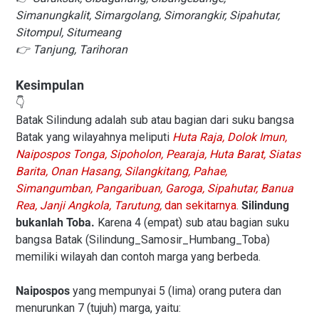
Simanungkalit, Simargolang, Simorangkir, Sipahutar,
Sitompul, Situmeang
👉 Tanjung, Tarihoran
Kesimpulan
👇
Batak Silindung adalah sub atau bagian dari suku bangsa
Batak yang wilayahnya meliputi
Huta Raja, Dolok Imun,
Naipospos Tonga, Sipoholon, Pearaja, Huta Barat, Siatas
Barita, Onan Hasang, Silangkitang, Pahae,
Simangumban, Pangaribuan, Garoga, Sipahutar, Banua
Rea, Janji Angkola, Tarutung,
dan sekitarnya
.
Silindung
bukanlah Toba.
Karena 4 (empat) sub atau bagian suku
bangsa Batak (Silindung_Samosir_Humbang_Toba)
memiliki wilayah dan contoh marga yang berbeda.
Naipospos
yang mempunyai 5 (lima) orang putera dan
menurunkan 7 (tujuh) marga, yaitu: