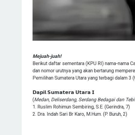
Mejuah-juah!
Berikut daftar sementara (KPU RI) nama-nama Calon
dan nomor urutnya yang akan bertarung memperebutka
Pemilihan Sumatera Utara yang terbagi dalam 3 (t
𝗗𝗮𝗽𝗶𝗹 𝗦𝘂𝗺𝗮𝘁𝗲𝗿𝗮 𝗨𝘁𝗮𝗿𝗮 𝗜
(
Medan, Deliserdang, Serdang Bedagai dan Tebi
1. Ruslim Rohimun Sembiring, S.E. (Gerindra, 7)
2. Dra. Indah Sari Br Karo, M.Hum. (P. Buruh, 2)