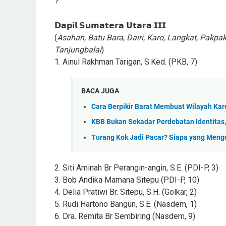
?
𝗗𝗮𝗽𝗶𝗹 𝗦𝘂𝗺𝗮𝘁𝗲𝗿𝗮 𝗨𝘁𝗮𝗿𝗮 𝗜𝗜𝗜
(
Asahan, Batu Bara, Dairi, Karo, Langkat, Pakpa
Tanjungbalai
)
1. Ainul Rakhman Tarigan, S.Ked. (PKB, 7)
BACA JUGA
Cara Berpikir Barat Membuat Wilayah Ka
KBB Bukan Sekadar Perdebatan Identitas,
Turang Kok Jadi Pacar? Siapa yang Men
2. Siti Aminah Br Perangin-angin, S.E. (PDI-P, 3)
3. Bob Andika Mamana Sitepu (PDI-P, 10)
4. Delia Pratiwi Br. Sitepu, S.H. (Golkar, 2)
5. Rudi Hartono Bangun, S.E. (Nasdem, 1)
6. Dra. Remita Br Sembiring (Nasdem, 9)