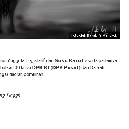
Foto oleh Bayak Pa Mangkok
 Anggota Legislatif dari 𝗦𝘂𝗸𝘂 𝗞𝗮𝗿𝗼 beserta partainya
n 30 kursi 𝗗𝗣𝗥 𝗥𝗜 (𝗗𝗣𝗥 𝗣𝘂𝘀𝗮𝘁) dari Daerah
iga) daerah pemilihan.
ng Tinggi
)