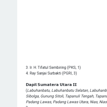
3. Ir. H. Tifatul Sembiring (PKS, 1)
4. Ray Sanjai Surbakti (PGRI, 3)
𝗗𝗮𝗽𝗶𝗹 𝗦𝘂𝗺𝗮𝘁𝗲𝗿𝗮 𝗨𝘁𝗮𝗿𝗮 𝗜𝗜
(
Labuhanbatu, Labuhanbatu Selatan, Labuhanbat
Sibolga, Gunung Sitoli, Tapanuli Tengah, Tapa
Padang Lawas, Padang Lawas Utara, Nias, Nias 