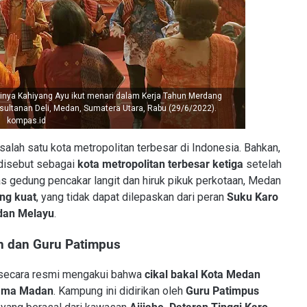
trinya Kahiyang Ayu ikut menari dalam Kerja Tahun Merdang
ultanan Deli, Medan, Sumatera Utara, Rabu (29/6/2022).
kompas.id
salah satu kota metropolitan terbesar di Indonesia. Bahkan,
disebut sebagai
kota metropolitan terbesar ketiga
setelah
as gedung pencakar langit dan hiruk pikuk perkotaan, Medan
ang kuat
, yang tidak dapat dilepaskan dari peran
Suku Karo
dan Melayu
.
n dan Guru Patimpus
secara resmi mengakui bahwa
cikal bakal Kota Medan
nama Madan
. Kampung ini didirikan oleh
Guru Patimpus