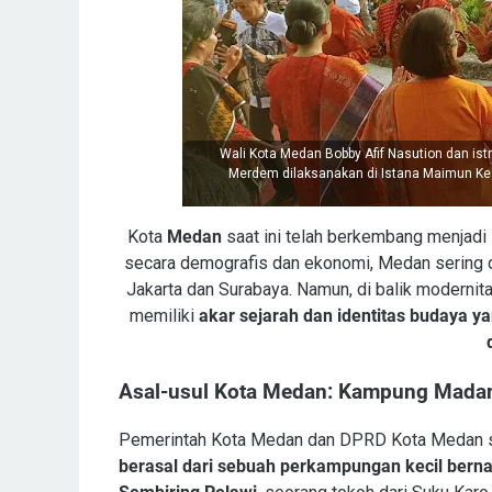
Wali Kota Medan Bobby Afif Nasution dan is
Merdem dilaksanakan di Istana Maimun Kes
Kota
Medan
saat ini telah berkembang menjadi 
secara demografis dan ekonomi, Medan sering 
Jakarta dan Surabaya. Namun, di balik modernit
memiliki
akar sejarah dan identitas budaya y
Asal-usul Kota Medan: Kampung Mada
Pemerintah Kota Medan dan DPRD Kota Medan 
berasal dari sebuah perkampungan kecil ber