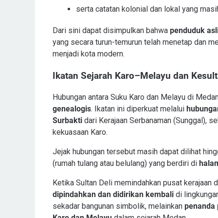
serta catatan kolonial dan lokal yang masih
Dari sini dapat disimpulkan bahwa
penduduk asl
yang secara turun-temurun telah menetap dan 
menjadi kota modern.
Ikatan Sejarah Karo–Melayu dan Kesult
Hubungan antara Suku Karo dan Melayu di Medan t
genealogis
. Ikatan ini diperkuat melalui
hubungan
Surbakti
dari Kerajaan Serbanaman (Sunggal), se
kekuasaan Karo.
Jejak hubungan tersebut masih dapat dilihat hing
(rumah tulang atau belulang) yang berdiri di
hala
Ketika Sultan Deli memindahkan pusat kerajaan 
dipindahkan dan didirikan kembali
di lingkungan
sekadar bangunan simbolik, melainkan
penanda p
Karo dan Melayu
dalam sejarah Medan.