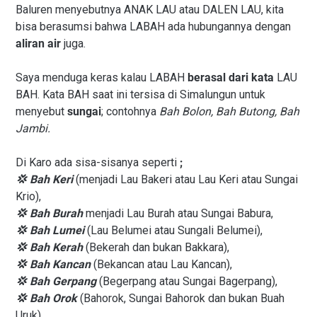
Baluren menyebutnya ANAK LAU atau DALEN LAU, kita
bisa berasumsi bahwa LABAH ada hubungannya dengan
aliran air
juga.
Saya menduga keras kalau LABAH
berasal dari kata
LAU
BAH. Kata BAH saat ini tersisa di Simalungun untuk
menyebut
sungai
; contohnya
Bah Bolon, Bah Butong, Bah
Jambi.
Di Karo ada sisa-sisanya seperti
;
💢 Bah Keri
(menjadi Lau Bakeri atau Lau Keri atau Sungai
Krio),
💢
Bah Burah
menjadi Lau Burah atau Sungai Babura,
💢
Bah Lumei
(Lau Belumei atau Sungali Belumei),
💢
Bah Kerah
(Bekerah dan bukan Bakkara),
💢
Bah Kancan
(Bekancan atau Lau Kancan),
💢
Bah Gerpang
(Begerpang atau Sungai Bagerpang),
💢
Bah Orok
(Bahorok, Sungai Bahorok dan bukan Buah
Uruk).