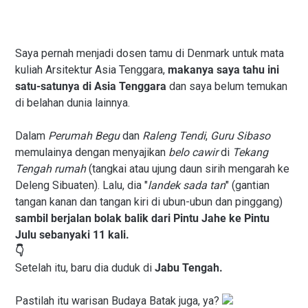
Saya pernah menjadi dosen tamu di Denmark untuk mata
kuliah Arsitektur Asia Tenggara,
makanya saya tahu ini
satu-satunya di Asia Tenggara
dan saya belum temukan
di belahan dunia lainnya.
Dalam
Perumah Begu
dan
Raleng Tendi
,
Guru Sibaso
memulainya dengan menyajikan
belo cawir
di
Tekang
Tengah rumah
(tangkai atau ujung daun sirih mengarah ke
Deleng Sibuaten). Lalu, dia "
landek sada tan
" (gantian
tangan kanan dan tangan kiri di ubun-ubun dan pinggang)
sambil berjalan bolak balik dari Pintu Jahe ke Pintu
Julu sebanyaki 11 kali.
👇
Setelah itu, baru dia duduk di
Jabu Tengah.
Pastilah itu warisan Budaya Batak juga, ya?