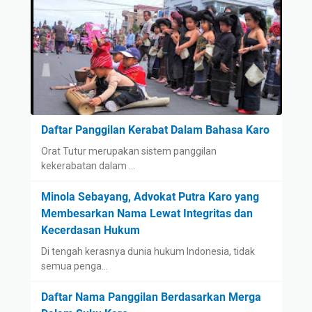
Daftar Panggilan Kerabat Dalam Bahasa Karo
Orat Tutur merupakan sistem panggilan
kekerabatan dalam …
Minola Sebayang, Advokat Putra Karo yang
Membesarkan Nama Lewat Integritas dan
Kecerdasan Hukum
Di tengah kerasnya dunia hukum Indonesia, tidak
semua penga…
Daftar Nama Panggilan Berdasarkan Merga