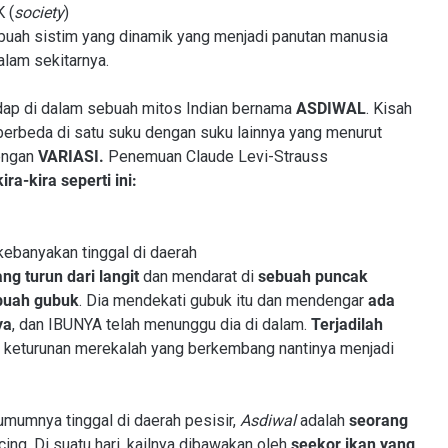
 (
society
)
buah sistim yang dinamik yang menjadi panutan manusia
lam sekitarnya.
ndap di dalam sebuah mitos Indian bernama
ASDIWAL
. Kisah
 berbeda di satu suku dengan suku lainnya yang menurut
dengan
VARIASI.
Penemuan Claude Levi-Strauss
kira-kira seperti ini:
ebanyakan tinggal di daerah
g turun dari langit
dan mendarat di
sebuah puncak
uah gubuk
. Dia mendekati gubuk itu dan mendengar
ada
ya
, dan IBUNYA telah menunggu dia di dalam.
Terjadilah
 keturunan merekalah yang berkembang nantinya menjadi
mumnya tinggal di daerah pesisir,
Asdiwal
adalah
seorang
ng. Di suatu hari, kailnya dibawakan oleh
seekor ikan yang