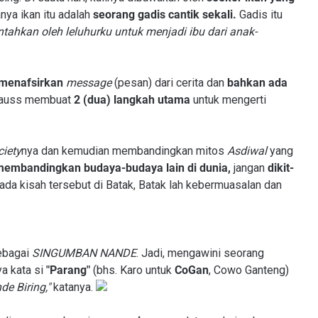
nya ikan itu adalah
seorang gadis cantik sekali.
Gadis itu
tahkan oleh leluhurku untuk menjadi ibu dari anak-
menafsirkan
message
(pesan) dari cerita dan
bahkan ada
Strauss membuat
2 (dua) langkah utama
untuk mengerti
ciety
nya dan kemudian membandingkan mitos
Asdiwal
yang
membandingkan budaya-budaya lain di dunia,
jangan
dikit-
ada kisah tersebut di Batak, Batak lah kebermuasalan dan
ebagai
SINGUMBAN NANDE
. Jadi, mengawini seorang
a kata si
"Parang"
(bhs. Karo untuk
CoGan
, Cowo Ganteng)
e Biring,"
katanya.