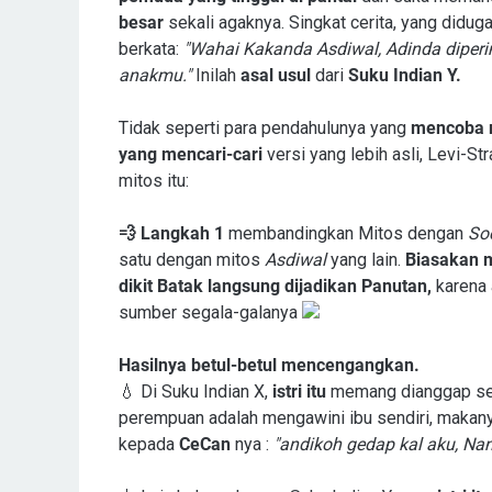
besar
sekali agaknya. Singkat cerita, yang diduga
berkata:
"Wahai Kakanda Asdiwal, Adinda diperin
anakmu."
Inilah
asal usul
dari
Suku Indian Y.
Tidak seperti para pendahulunya yang
mencoba 
yang mencari-cari
versi yang lebih asli, Levi-
mitos itu:
💨 Langkah 1
membandingkan Mitos dengan
So
satu dengan mitos
Asdiwal
yang lain.
Biasakan 
dikit Batak langsung dijadikan Panutan,
karena 
sumber segala-galanya
Hasilnya betul-betul mencengangkan.
💧 Di Suku Indian X,
istri itu
memang dianggap s
perempuan adalah mengawini ibu sendiri, makany
kepada
CeCan
nya :
"andikoh gedap kal aku, Nand