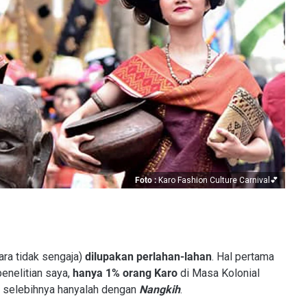
Foto :
Karo Fashion Culture Carnival💕
ra tidak sengaja)
dilupakan perlahan-lahan
. Hal pertama
enelitian saya,
hanya 1% orang Karo
di Masa Kolonial
, selebihnya hanyalah dengan
Nangkih
.