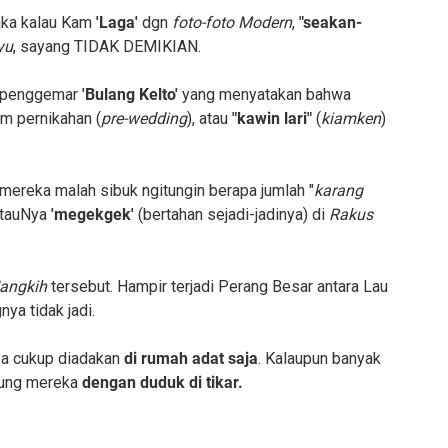
ka kalau Kam
'Laga'
dgn
foto-foto Modern
,
"seakan-
yu
, sayang TIDAK DEMIKIAN.
P penggemar
'Bulang Kelto'
yang menyatakan bahwa
m pernikahan (
pre-wedding
), atau
"kawin lari"
(
kiamken
)
 mereka malah sibuk ngitungin berapa jumlah "
karang
a tauNya
'megekgek'
(bertahan sejadi-jadinya) di
Rakus
angkih
tersebut. Hampir terjadi Perang Besar antara Lau
ya tidak jadi.
a cukup diadakan
di rumah adat saja
. Kalaupun banyak
pung mereka
dengan duduk di tikar.