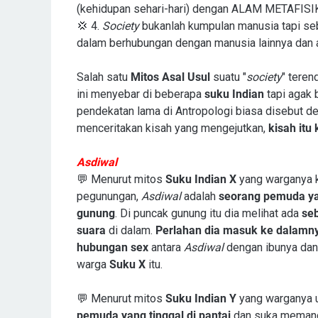
(kehidupan sehari-hari) dengan ALAM METAFISIK
💢 4.
Society
bukanlah kumpulan manusia tapi se
dalam berhubungan dengan manusia lainnya dan a
Salah satu
Mitos Asal Usul
suatu "
society
" tere
ini menyebar di beberapa
suku Indian
tapi agak
pendekatan lama di Antropologi biasa disebut 
menceritakan kisah yang mengejutkan,
kisah itu 
Asdiwal
💬 Menurut mitos
Suku Indian X
yang warganya k
pegunungan,
Asdiwal
adalah
seorang pemuda yan
gunung
. Di puncak gunung itu dia melihat ada
seb
suara
di dalam.
Perlahan dia masuk ke dalamn
hubungan sex
antara
Asdiwal
dengan ibunya dan
warga
Suku X
itu.
💬 Menurut mitos
Suku Indian Y
yang warganya u
pemuda yang tinggal di pantai
dan suka memanci