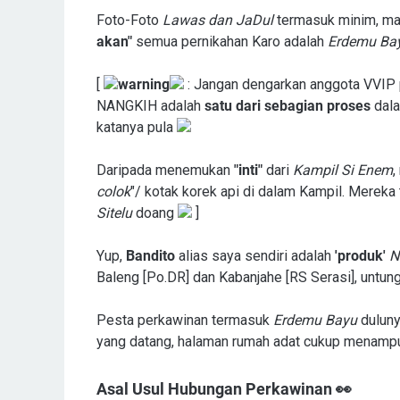
Foto-Foto
Lawas dan JaDul
termasuk minim, ma
akan"
semua pernikahan Karo adalah
Erdemu Ba
[
warning
: Jangan dengarkan anggota VVI
NANGKIH adalah
satu dari sebagian proses
dala
katanya pula
Daripada menemukan
"inti"
dari
Kampil Si Enem
,
colok
"/ kotak korek api di dalam Kampil. Merek
Sitelu
doang
]
Yup,
Bandito
alias saya sendiri adalah
'produk'
N
Baleng [Po.DR] dan Kabanjahe [RS Serasi], untungn
Pesta perkawinan termasuk
Erdemu Bayu
duluny
yang datang, halaman rumah adat cukup menam
Asal Usul Hubungan Perkawinan 👀