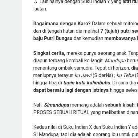
💧 Lain halnya dengan Suku Indian Y yang
istri it
lautan.
Bagaimana dengan Karo?
Dalam sebuah mitolo
dan di tengah hutan dia melihat
7 (tujuh) putri 
baju Putri Bungsu
dan kemudian
membawanya 
Singkat cerita,
mereka punya seorang anak. Tan
diapun terbang kembali ke langit.
Mandupa
berus
menentang ombak samudra. Tepat di horizon,
dia
meniupnya terayun
ku Jawi
(SiderNa) ;
ku Teba
(
hingga tiba di
tapin kuta kalimbubu
. Di sana dia
dapat bersatu lagi dengan istrinya
hingga seles
Nah,
Simandupa
memang adalah
sebuah kisah
,
PROSES SEBUAH RITUAL yang melibatkan dina
Kedua nilai di Suku Indian X dan Suku Indian Y ad
Si Mandupa, tapi dia adalah seorang ibu untuk pu