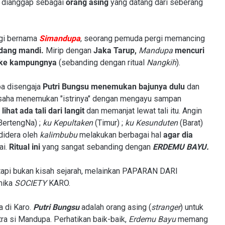
u
dianggap sebagai
orang asing
yang datang dari seberang
gi bernama
Simandupa
, seorang pemuda pergi memancing
sedang mandi.
Mirip dengan
Jaka Tarup,
Mandupa
mencuri
ke kampungnya
(sebanding dengan ritual
Nangkih
).
pa disengaja
Putri Bungsu menemukan bajunya dulu
dan
aha menemukan "istrinya" dengan mengayu sampan
 lihat ada tali dari langit
dan memanjat lewat tali itu. Angin
BertengNa) ;
ku Kepultaken
(Timur) ;
ku Kesunduten
(Barat)
 didera oleh
kalimbubu
melakukan berbagai hal
agar dia
ai.
Ritual ini
yang sangat sebanding dengan
ERDEMU BAYU.
 tapi bukan kisah sejarah, melainkan PAPARAN DARI
mika
SOCIETY
KARO.
a di Karo.
Putri Bungsu
adalah orang asing (
stranger
) untuk
tra si Mandupa. Perhatikan baik-baik,
Erdemu Bayu
memang