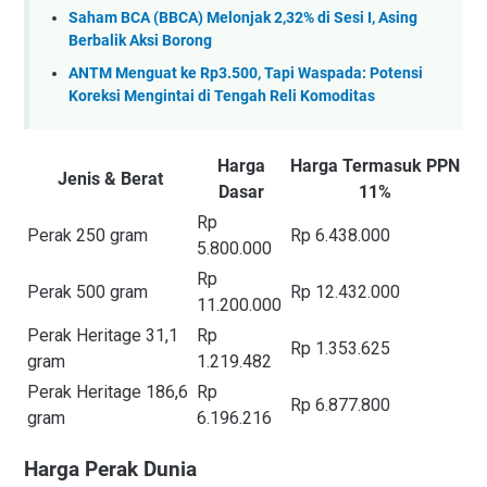
Saham BCA (BBCA) Melonjak 2,32% di Sesi I, Asing
Berbalik Aksi Borong
ANTM Menguat ke Rp3.500, Tapi Waspada: Potensi
Koreksi Mengintai di Tengah Reli Komoditas
Harga
Harga Termasuk PPN
Jenis & Berat
Dasar
11%
Rp
Perak 250 gram
Rp 6.438.000
5.800.000
Rp
Perak 500 gram
Rp 12.432.000
11.200.000
Perak Heritage 31,1
Rp
Rp 1.353.625
gram
1.219.482
Perak Heritage 186,6
Rp
Rp 6.877.800
gram
6.196.216
Harga Perak Dunia