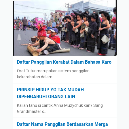
Daftar Panggilan Kerabat Dalam Bahasa Karo
Orat Tutur merupakan sistem panggilan
kekerabatan dalam …
PRINSIP HIDUP YG TAK MUDAH
DIPENGARUHI ORANG LAIN
Kalian tahu si cantik Anna Muzychuk kan? Sang
Grandmaster c…
Daftar Nama Panggilan Berdasarkan Merga