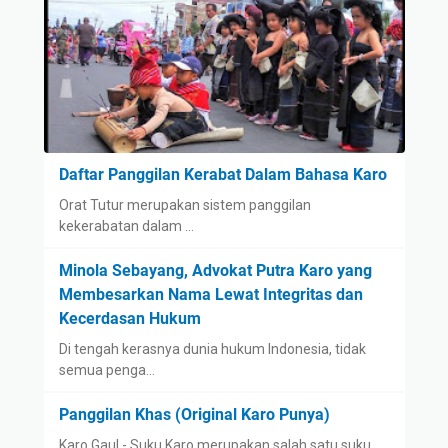
Daftar Panggilan Kerabat Dalam Bahasa Karo
Orat Tutur merupakan sistem panggilan
kekerabatan dalam …
Minola Sebayang, Advokat Putra Karo yang
Membesarkan Nama Lewat Integritas dan
Kecerdasan Hukum
Di tengah kerasnya dunia hukum Indonesia, tidak
semua penga…
Panggilan Khas (Original Karo Punya)
Karo Gaul - Suku Karo merupakan salah satu suku