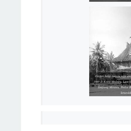
Geriten balai runggu raja at
1949 di Koeta Madaan, Laoe C
Tanjoeng Merawa, Poeloe Be
kemerdek