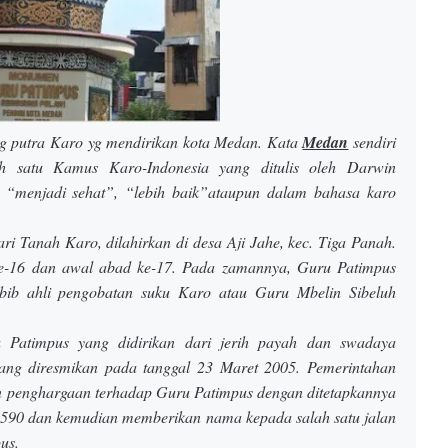
g putra Karo yg mendirikan kota Medan. Kata
Medan
sendiri
h satu Kamus Karo-Indonesia
yang ditulis oleh Darwin
 “menjadi sehat”, “lebih baik”ataupun dalam bahasa karo
i Tanah Karo, dilahirkan di desa Aji Jahe, kec. Tiga Panah.
ke-16 dan awal abad ke-17. Pada zamannya, Guru Patimpus
habib ahli pengobatan suku Karo atau
Guru Mbelin Sibeluh
Patimpus yang didirikan dari jerih payah dan swadaya
ang diresmikan pada tanggal 23 Maret 2005. Pemerintahan
 penghargaan terhadap Guru Patimpus dengan ditetapkannya
 1590 dan kemudian memberikan nama kepada salah satu jalan
us.