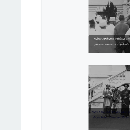
Pidato sambutan walikota Gem
pertama mendarat di poloni
Putri Karo ikut menjadi gadis 
depan kantor Gementee Medan 