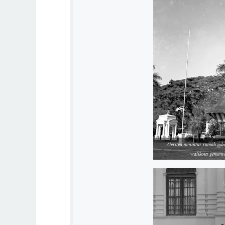
Geriten miniatur rumah ada
walikota gement