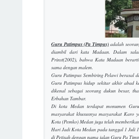
Guru Patimpus (
Pa Timpu
s)
adalah seoran
diambil dari kata
Madaan.
Dalam sala
Prinst(2002), bahwa Kata
Madaan
berarti
sama dengan
malem
.
Guru Patimpus Sembiring Pelawi berasal dar
Guru Patimpus hidup sekitar akhir abad 
dikenal sebagai seorang dukun besar, t
Erbahan Tambar
.
Di kota Medan terdapat monumen Guru 
masyarakat khususnya masyarakat Karo y
Kota (Pemko) Medan juga telah memberikan
Hari Jadi Kota Medan pada tanggal 1 Juli
di Petisah dengan nama jalan Guru Pa Timp