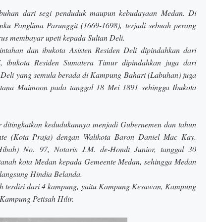
n
mbuhan dari segi penduduk maupun kebudayaan Medan. Di
g
ku Panglima Parunggit (1669-1698), terjadi sebuah perang
di
arus membayar upeti kepada Sultan Deli.
b
a
tahan dan ibukota Asisten Residen Deli dipindahkan dari
n
ibukota Residen Sumatera Timur dipindahkan juga dari
g
n Deli yang semula berada di Kampung Bahari (Labuhan) juga
u
n
stana Maimoon pada tanggal 18 Mei 1891 sehingga Ibukota
ol
e
h
p
r ditingkatkan kedudukannya menjadi Gubernemen dan tahun
ut
e (Kota Praja) dengan Walikota Baron Daniel Mac Kay.
r
Hibah) No. 97, Notaris J.M. de-Hondt Junior, tanggal 30
a
te
 tanah kota Medan kepada Gemeente Medan, sehingga Medan
r
 langsung Hindia Belanda.
b
h terdiri dari 4 kampung, yaitu Kampung Kesawan, Kampung
ai
Kampung Petisah Hilir.
k
k
a