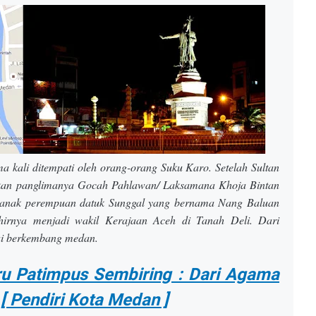
P
a
n
g
g
u
n
g
fe
st
a kali ditempati oleh orang-orang Suku Karo. Setelah Sultan
iv
al
kan panglimanya Gocah Pahlawan/ Laksamana Khoja Bintan
K
n anak perempuan datuk Sunggal yang bernama Nang Baluan
a
irnya menjadi wakil Kerajaan Aceh di Tanah Deli. Dari
r
o
ai berkembang medan.
2
0
ru Patimpus Sembiring : Dari Agama
1
5
[ Pendiri Kota Medan ]
y
a