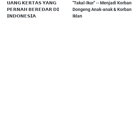
𝗨𝗔𝗡𝗚 𝗞𝗘𝗥𝗧𝗔𝗦 𝗬𝗔𝗡𝗚
"Takal-Ikur" -- Menjadi Korban
𝗣𝗘𝗥𝗡𝗔𝗛 𝗕𝗘𝗥𝗘𝗗𝗔𝗥 𝗗𝗜
Dongeng Anak-anak & Korban
𝗜𝗡𝗗𝗢𝗡𝗘𝗦𝗜𝗔
Iklan