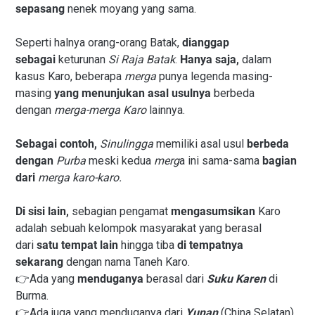
sepasang
nenek moyang yang sama.
Seperti halnya orang-orang Batak,
dianggap
sebagai
keturunan
Si Raja Batak
.
Hanya saja,
dalam
kasus Karo, beberapa
merga
punya legenda masing-
masing
yang menunjukan asal usulnya
berbeda
dengan
merga-merga Karo
lainnya.
Sebagai contoh,
Sinulingga
memiliki asal usul
berbeda
dengan
Purba
meski kedua
merg
a ini sama-sama
bagian
dari
merga karo-karo.
Di sisi lain,
sebagian pengamat
mengasumsikan
Karo
adalah sebuah kelompok masyarakat yang berasal
dari
satu tempat lain
hingga tiba
di tempatnya
sekarang
dengan nama Taneh Karo.
👉Ada yang
menduganya
berasal dari
Suku Karen
di
Burma.
👉Ada juga yang menduganya dari
Yunan
(China Selatan).