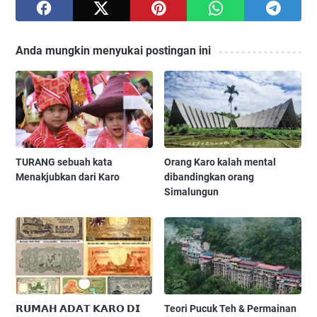
Anda mungkin menyukai postingan ini
TURANG sebuah kata
Orang Karo kalah mental
Menakjubkan dari Karo
dibandingkan orang
Simalungun
𝗥𝗨𝗠𝗔𝗛 𝗔𝗗𝗔𝗧 𝗞𝗔𝗥𝗢 𝗗𝗜
Teori Pucuk Teh & Permainan