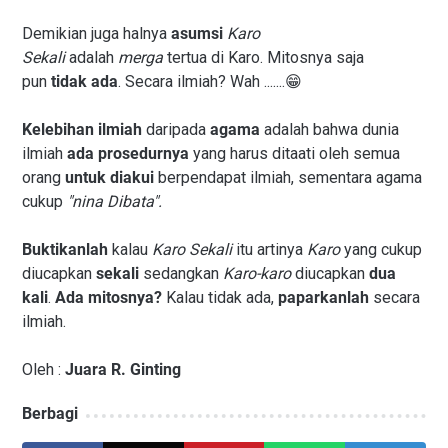
Demikian juga halnya
asumsi
Karo
Sekali
adalah
merga
tertua di Karo. Mitosnya saja
pun
tidak ada
. Secara ilmiah? Wah .......😁
Kelebihan ilmiah
daripada
agama
adalah bahwa dunia
ilmiah
ada prosedurnya
yang harus ditaati oleh semua
orang
untuk diakui
berpendapat ilmiah, sementara agama
cukup
"nina Dibata".
Buktikanlah
kalau
Karo Sekali
itu artinya
Karo
yang cukup
diucapkan
sekali
sedangkan
Karo-karo
diucapkan
dua
kali
.
Ada mitosnya?
Kalau tidak ada,
paparkanlah
secara
ilmiah.
Oleh :
Juara R. Ginting
Berbagi