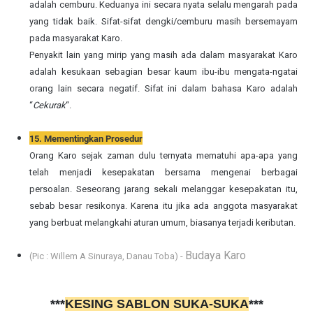
adalah cemburu. Keduanya ini secara nyata selalu mengarah pada
yang tidak baik. Sifat-sifat dengki/cemburu masih bersemayam
pada masyarakat Karo.
Penyakit lain yang mirip yang masih ada dalam masyarakat Karo
adalah kesukaan sebagian besar kaum ibu-ibu mengata-ngatai
orang lain secara negatif. Sifat ini dalam bahasa Karo adalah
“
Cekurak
“.
15. Mementingkan Prosedur
Orang Karo sejak zaman dulu ternyata mematuhi apa-apa yang
telah menjadi kesepakatan bersama mengenai berbagai
persoalan. Seseorang jarang sekali melanggar kesepakatan itu,
sebab besar resikonya. Karena itu jika ada anggota masyarakat
yang berbuat melangkahi aturan umum, biasanya terjadi keributan.
Budaya Karo
(Pic : Willem A Sinuraya, Danau Toba) -
***
KESING SABLON SUKA-SUKA
***