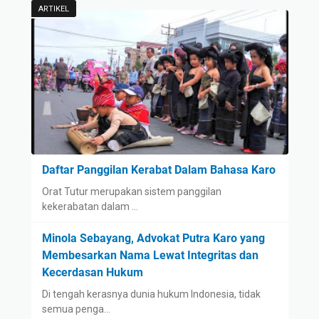
ARTIKEL
Daftar Panggilan Kerabat Dalam Bahasa Karo
Orat Tutur merupakan sistem panggilan
kekerabatan dalam …
Minola Sebayang, Advokat Putra Karo yang
Membesarkan Nama Lewat Integritas dan
Kecerdasan Hukum
Di tengah kerasnya dunia hukum Indonesia, tidak
semua penga…