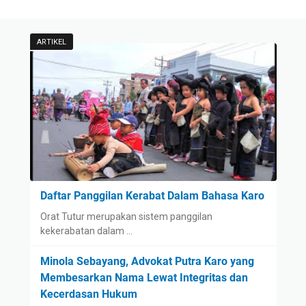
ARTIKEL
Daftar Panggilan Kerabat Dalam Bahasa Karo
Orat Tutur merupakan sistem panggilan
kekerabatan dalam …
Minola Sebayang, Advokat Putra Karo yang
Membesarkan Nama Lewat Integritas dan
Kecerdasan Hukum