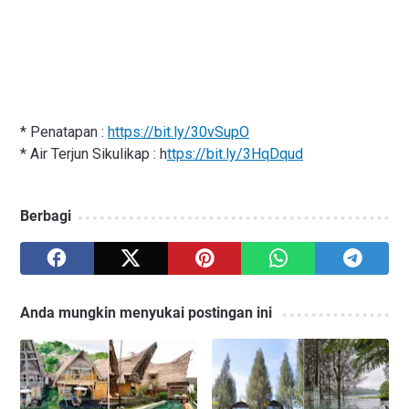
* Penatapan :
https://bit.ly/30vSupO
* Air Terjun Sikulikap : h
ttps://bit.ly/3HqDqud
Berbagi
Anda mungkin menyukai postingan ini