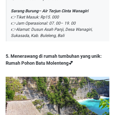
Sarang Burung– Air Terjun Cinta Wanagiri
👉Tiket Masuk: Rp15. 000
👉Jam Operasional: 07. 00– 19. 00
👉Alamat: Dusun Asah Panji, Desa Wanagiri,
Sukasada, Kab. Buleleng, Bali
5. Menerawang di rumah tumbuhan yang unik:
Rumah Pohon Batu Molenteng💕