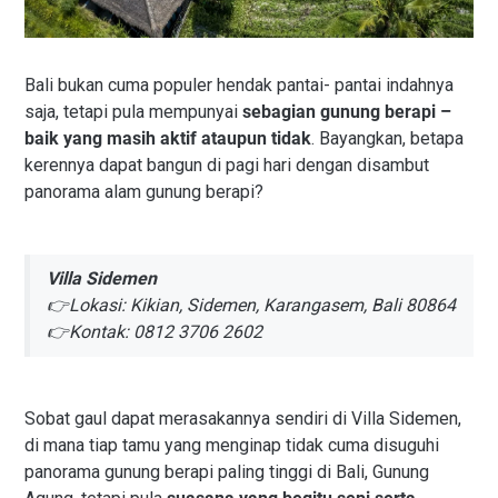
Bali bukan cuma populer hendak pantai- pantai indahnya
saja, tetapi pula mempunyai
sebagian gunung berapi –
baik yang masih aktif ataupun tidak
. Bayangkan, betapa
kerennya dapat bangun di pagi hari dengan disambut
panorama alam gunung berapi?
Villa Sidemen
👉Lokasi: Kikian, Sidemen, Karangasem, Bali 80864
👉Kontak: 0812 3706 2602
Sobat gaul dapat merasakannya sendiri di Villa Sidemen,
di mana tiap tamu yang menginap tidak cuma disuguhi
panorama gunung berapi paling tinggi di Bali, Gunung