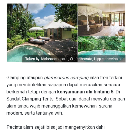
Taken by Andreacacopardi, Stefanoscata, Hippieinheelsblog
Glamping ataupun
glamourous camping
ialah tren terkini
yang membolehkan siapapun dapat merasakan sensasi
berkemah tetapi dengan
kenyamanan ala bintang 5
. Di
Sandat Glamping Tents, Sobat gaul dapat menyatu dengan
alam tanpa wajib menanggalkan kemewahan, sarana
modern, serta tentunya wifi.
Pecinta alam sejati bisa jadi mengernyitkan dahi