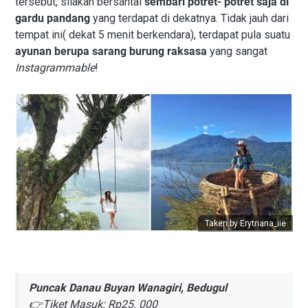
tersebut, silakan bersantai
sembari potret- potret saja di
gardu pandang
yang terdapat di dekatnya. Tidak jauh dari
tempat ini( dekat 5 menit berkendara), terdapat pula suatu
ayunan berupa sarang burung raksasa
yang sangat
Instagrammable
!
Taken by Erytriana_iie
Puncak Danau Buyan Wanagiri, Bedugul
👉Tiket Masuk: Rp25. 000