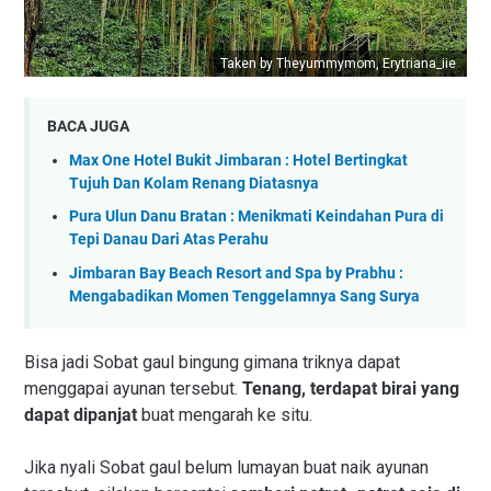
Taken by Theyummymom, Erytriana_iie
BACA JUGA
Max One Hotel Bukit Jimbaran : Hotel Bertingkat
Tujuh Dan Kolam Renang Diatasnya
Pura Ulun Danu Bratan : Menikmati Keindahan Pura di
Tepi Danau Dari Atas Perahu
Jimbaran Bay Beach Resort and Spa by Prabhu :
Mengabadikan Momen Tenggelamnya Sang Surya
Bisa jadi Sobat gaul bingung gimana triknya dapat
menggapai ayunan tersebut.
Tenang, terdapat birai yang
dapat dipanjat
buat mengarah ke situ.
Jika nyali Sobat gaul belum lumayan buat naik ayunan