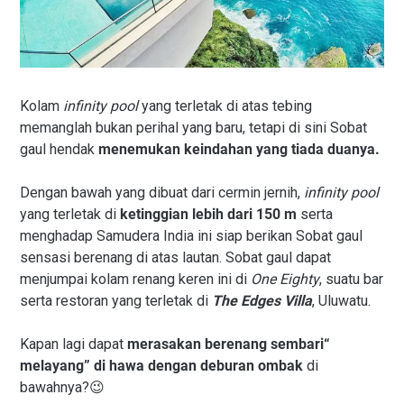
Kolam
infinity pool
yang terletak di atas tebing
memanglah bukan perihal yang baru, tetapi di sini Sobat
gaul hendak
menemukan keindahan yang tiada duanya.
Dengan bawah yang dibuat dari cermin jernih,
infinity pool
yang terletak di
ketinggian lebih dari 150 m
serta
menghadap Samudera India ini siap berikan Sobat gaul
sensasi berenang di atas lautan. Sobat gaul dapat
menjumpai kolam renang keren ini di
One Eighty
, suatu bar
serta restoran yang terletak di
The Edges Villa
, Uluwatu.
Kapan lagi dapat
merasakan berenang sembari“
melayang” di hawa dengan deburan ombak
di
bawahnya?😉