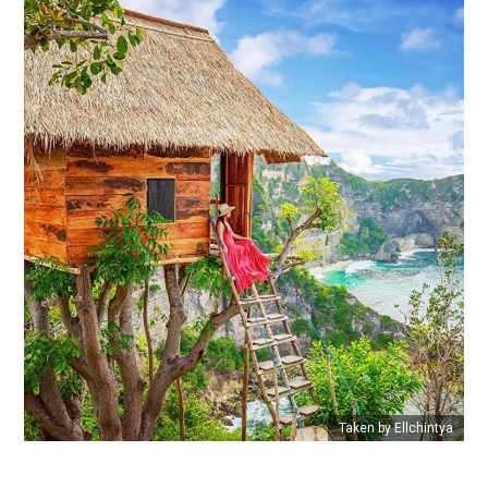
Taken by Ellchintya