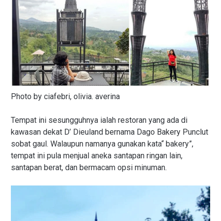
Photo by ciafebri, olivia. averina
Tempat ini sesungguhnya ialah restoran yang ada di
kawasan dekat D’ Dieuland bernama Dago Bakery Punclut
sobat gaul. Walaupun namanya gunakan kata“ bakery”,
tempat ini pula menjual aneka santapan ringan lain,
santapan berat, dan bermacam opsi minuman.