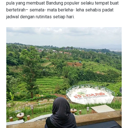
pula yang membuat Bandung populer selaku tempat buat
bertetirah– semata- mata berleha- leha sehabis padat
jadwal dengan rutinitas setiap hari.