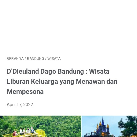
BERANDA
/
BANDUNG
/
WISATA
D’Dieuland Dago Bandung : Wisata
Liburan Keluarga yang Menawan dan
Mempesona
April 17, 2022