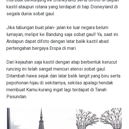
kastil ataupun istana yang terdapat di tiap Disneyland di
segala dunia sobat gaul.
Jika tabungan buat jalan- jalan ke luar negara belum
lumayan, melipir ke Bandung saja sobat gaul! Ya, saat ini
Andapun dapat difoto dengan latar balik kastil abad
pertengahan bergaya Eropa di mari.
Dari kejauhan saja kastil dengan atap berbentuk kerucut
runcing ini telah sangat mencuri atensi sobat gaul.
Ditambah hawa sejuk dan latar balik langit yang biru serta
pepohonan hijau di sekitarnya, sekilas apalagi hendak
membuat Kamu kurang ingat lagi terdapat di Tanah
Pasundan.