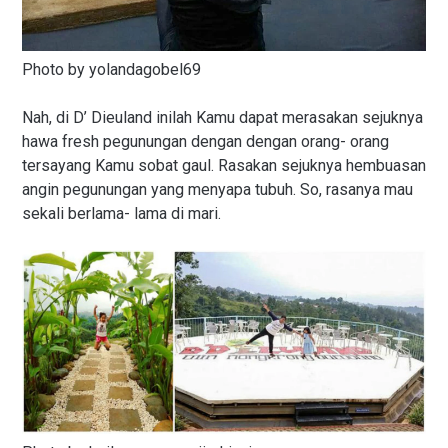
Photo by yolandagobel69
Nah, di D’ Dieuland inilah Kamu dapat merasakan sejuknya
hawa fresh pegunungan dengan dengan orang- orang
tersayang Kamu sobat gaul. Rasakan sejuknya hembuasan
angin pegunungan yang menyapa tubuh. So, rasanya mau
sekali berlama- lama di mari.