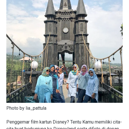
Photo by lia_pattula
Penggemar film kartun Disney? Tentu Kamu memiliki cita-
cita buat berkunjung ke Disneyland serta difoto di depan