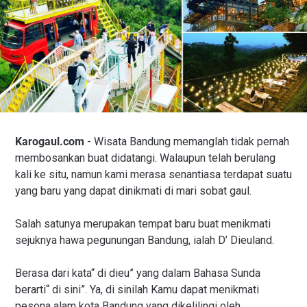
Karogaul.com
- Wisata Bandung memanglah tidak pernah
membosankan buat didatangi. Walaupun telah berulang
kali ke situ, namun kami merasa senantiasa terdapat suatu
yang baru yang dapat dinikmati di mari sobat gaul.
Salah satunya merupakan tempat baru buat menikmati
sejuknya hawa pegunungan Bandung, ialah D’ Dieuland.
Berasa dari kata“ di dieu” yang dalam Bahasa Sunda
berarti“ di sini”. Ya, di sinilah Kamu dapat menikmati
pesona alam kota Bandung yang dikelilingi oleh