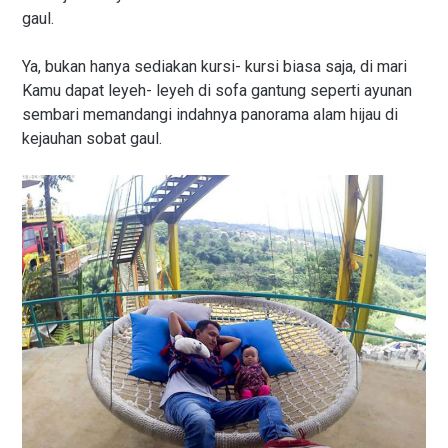
gaul.
Ya, bukan hanya sediakan kursi- kursi biasa saja, di mari
Kamu dapat leyeh- leyeh di sofa gantung seperti ayunan
sembari memandangi indahnya panorama alam hijau di
kejauhan sobat gaul.