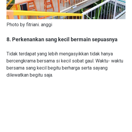
Photo by fitriani. anggi
8. Perkenankan sang kecil bermain sepuasnya
Tidak terdapat yang lebih mengasyikkan tidak hanya
bercengkrama bersama si kecil sobat gaul. Waktu- waktu
bersama sang kecil begitu berharga serta sayang
dilewatkan begitu saja.