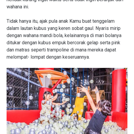
wahana ini.
Tidak hanya itu, ajak pula anak Kamu buat tenggelam
dalam lautan kubus yang keren sobat gaul. Nyaris mirip
dengan wahana mandi bola, kelainannya di mari bolanya
ditukar dengan kubus empuk bercorak gelap serta pink
dan matras seperti trampoline di mana mereka dapat
melompat- lompat dengan keseruannya.