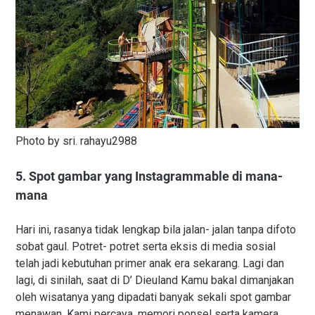
Photo by sri. rahayu2988
5. Spot gambar yang Instagrammable di mana-
mana
Hari ini, rasanya tidak lengkap bila jalan- jalan tanpa difoto
sobat gaul. Potret- potret serta eksis di media sosial
telah jadi kebutuhan primer anak era sekarang. Lagi dan
lagi, di sinilah, saat di D’ Dieuland Kamu bakal dimanjakan
oleh wisatanya yang dipadati banyak sekali spot gambar
menawan. Kami percaya, memori ponsel serta kamera