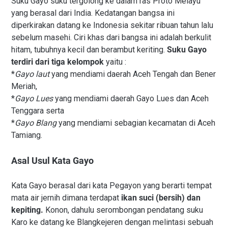
Suku Gayo suku tergolong ke dalam ras Proto Melayu
yang berasal dari India. Kedatangan bangsa ini
diperkirakan datang ke Indonesia sekitar ribuan tahun lalu
sebelum masehi. Ciri khas dari bangsa ini adalah berkulit
hitam, tubuhnya kecil dan berambut keriting.
Suku Gayo
terdiri dari tiga kelompok
yaitu :
*
Gayo laut
yang mendiami daerah Aceh Tengah dan Bener
Meriah,
*
Gayo Lues
yang mendiami daerah Gayo Lues dan Aceh
Tenggara serta
*
Gayo Blang
yang mendiami sebagian kecamatan di Aceh
Tamiang.
Asal Usul Kata Gayo
Kata Gayo berasal dari kata Pegayon yang berarti tempat
mata air jernih dimana terdapat
ikan suci (bersih) dan
kepiting.
Konon, dahulu serombongan pendatang suku
Karo ke datang ke Blangkejeren dengan melintasi sebuah