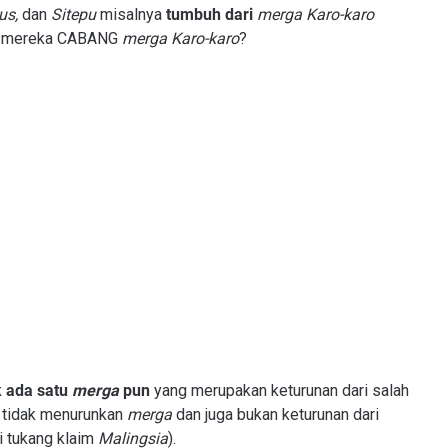
rus,
dan
Sitepu
misalnya
tumbuh dari
merga Karo-karo
mereka CABANG
merga Karo-karo
?
k ada satu
merga
pun
yang merupakan keturunan dari salah
 tidak menurunkan
merga
dan juga bukan keturunan dari
i tukang klaim
Malingsia
).