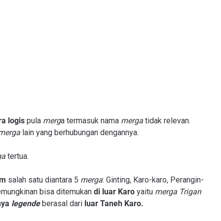
a logis
pula
merg
a termasuk nama
merga
tidak relevan.
merga
lain yang berhubungan dengannya.
ga
tertua.
am
salah satu diantara 5
merga
: Ginting, Karo-karo, Perangin-
mungkinan bisa ditemukan
di luar Karo
yaitu
merga Trigan
nya
legende
berasal dari
luar Taneh Karo.