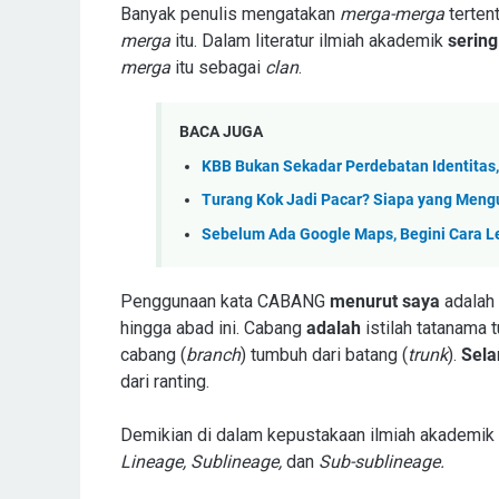
Banyak penulis mengatakan
merga-merga
terten
merga
itu. Dalam literatur ilmiah akademik
sering
merga
itu sebagai
clan
.
BACA JUGA
KBB Bukan Sekadar Perdebatan Identitas,
Turang Kok Jadi Pacar? Siapa yang Men
Sebelum Ada Google Maps, Begini Cara 
Penggunaan kata CABANG
menurut saya
adalah 
hingga abad ini. Cabang
adalah
istilah tatanama 
cabang (
branch
) tumbuh dari batang (
trunk
).
Sela
dari ranting.
Demikian di dalam kepustakaan ilmiah akademik k
Lineage, Sublineage,
dan
Sub-sublineage.