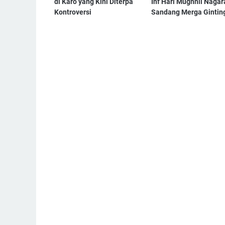
di Karo yang Kini Diterpa
Inf Hari Mughnii Nagar
Kontroversi
Sandang Merga Gintin