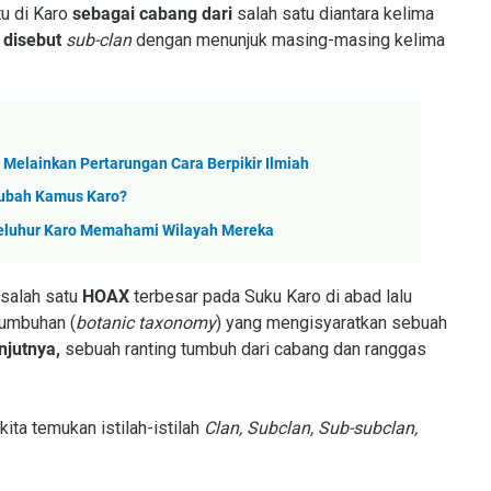
tu di Karo
sebagai cabang dari
salah satu diantara kelima
 disebut
sub-clan
dengan menunjuk masing-masing kelima
 Melainkan Pertarungan Cara Berpikir Ilmiah
gubah Kamus Karo?
Leluhur Karo Memahami Wilayah Mereka
salah satu
HOAX
terbesar pada Suku Karo di abad lalu
tumbuhan (
botanic taxonomy
) yang mengisyaratkan sebuah
njutnya,
sebuah ranting tumbuh dari cabang dan ranggas
ita temukan istilah-istilah
Clan, Subclan, Sub-subclan,