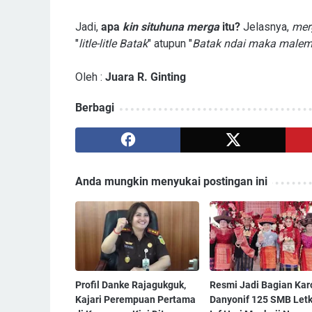
Jadi,
apa
kin situhuna merga
itu?
Jelasnya,
mer
"
litle-litle Batak
" atupun "
Batak ndai maka male
Oleh :
Juara R. Ginting
Berbagi
Anda mungkin menyukai postingan ini
Profil Danke Rajagukguk,
Resmi Jadi Bagian Kar
Kajari Perempuan Pertama
Danyonif 125 SMB Letk