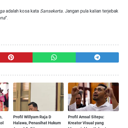
ga
adalah kosa kata
Sansekerta.
Jangan pula kalian terjebak
mna
".
o,
Profil Willyam Raja D
Profil Amsal Sitepu:
ol
Halawa, Penasihat Hukum
Kreator Visual yang