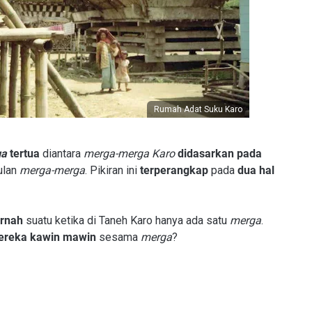
Rumah Adat Suku Karo
ga
tertua
diantara
merga-merga Karo
didasarkan pada
lan
merga-merga
. Pikiran ini
terperangkap
pada
dua hal
ernah
suatu ketika di Taneh Karo hanya ada satu
merga
.
ereka kawin mawin
sesama
merga
?