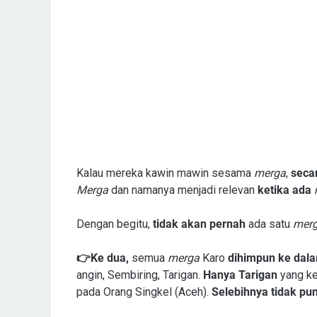
Kalau mereka kawin mawin sesama
merga
,
secar
Merga
dan namanya menjadi relevan
ketika ada
Dengan begitu,
tidak akan pernah
ada satu
mer
👉Ke dua,
semua
merga
Karo
dihimpun ke dal
angin, Sembiring, Tarigan.
Hanya Tarigan
yang ke
pada Orang Singkel (Aceh).
Selebihnya tidak pu