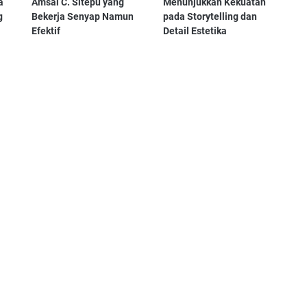
a
Amsal C. Sitepu yang
Menunjukkan Kekuatan
g
Bekerja Senyap Namun
pada Storytelling dan
Efektif
Detail Estetika