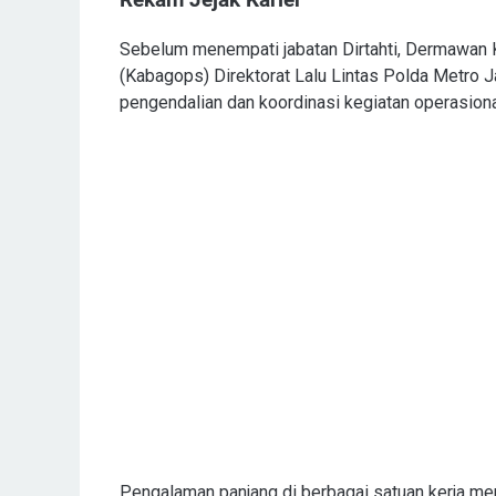
Rekam Jejak Karier
Sebelum menempati jabatan Dirtahti, Dermawan 
(Kabagops) Direktorat Lalu Lintas Polda Metro J
pengendalian dan koordinasi kegiatan operasional 
Pengalaman panjang di berbagai satuan kerja m