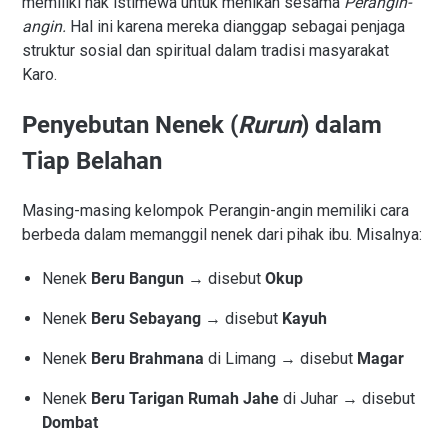
memiliki hak istimewa untuk menikah sesama
Perangin-
angin.
Hal ini karena mereka dianggap sebagai penjaga
struktur sosial dan spiritual dalam tradisi masyarakat
Karo.
Penyebutan Nenek (
Rurun
) dalam
Tiap Belahan
Masing-masing kelompok Perangin-angin memiliki cara
berbeda dalam memanggil nenek dari pihak ibu. Misalnya:
Nenek
Beru Bangun
→ disebut
Okup
Nenek
Beru Sebayang
→ disebut
Kayuh
Nenek
Beru Brahmana
di Limang → disebut
Magar
Nenek
Beru Tarigan Rumah Jahe
di Juhar → disebut
Dombat