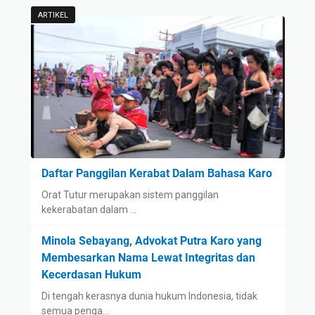
ARTIKEL
Daftar Panggilan Kerabat Dalam Bahasa Karo
Orat Tutur merupakan sistem panggilan
kekerabatan dalam …
Minola Sebayang, Advokat Putra Karo yang
Membesarkan Nama Lewat Integritas dan
Kecerdasan Hukum
Di tengah kerasnya dunia hukum Indonesia, tidak
semua penga…