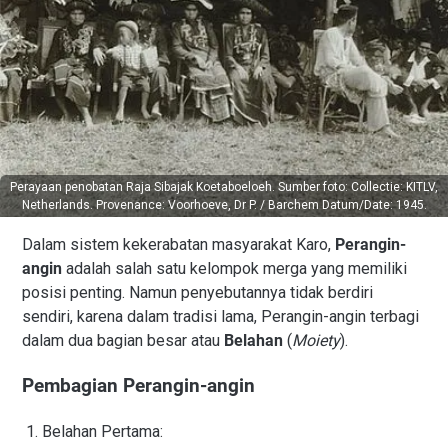
Perayaan penobatan Raja Sibajak Koetaboeloeh. Sumber foto: Collectie: KITLV,
Netherlands. Provenance: Voorhoeve, Dr P. / Barchem Datum/Date: 1945.
Dalam sistem kekerabatan masyarakat Karo,
Perangin-
angin
adalah salah satu kelompok merga yang memiliki
posisi penting. Namun penyebutannya tidak berdiri
sendiri, karena dalam tradisi lama, Perangin-angin terbagi
dalam dua bagian besar atau
Belahan
(
Moiety
).
Pembagian Perangin-angin
Belahan Pertama: