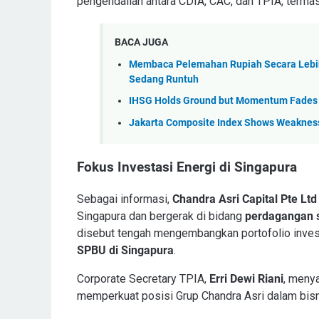
pengendalian antara CDIA, CAC, dan TPIA, term
BACA JUGA
Membaca Pelemahan Rupiah Secara Lebih
Sedang Runtuh
IHSG Holds Ground but Momentum Fades a
Jakarta Composite Index Shows Weakness 
Fokus Investasi Energi di Singapura
Sebagai informasi,
Chandra Asri Capital Pte Ltd
Singapura dan bergerak di bidang
perdagangan s
disebut tengah mengembangkan portofolio invest
SPBU di Singapura
.
Corporate Secretary TPIA,
Erri Dewi Riani
, meny
memperkuat posisi Grup Chandra Asri dalam bisni